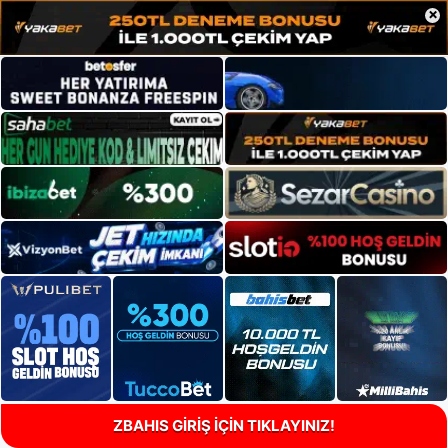
×
ZBAHIS GİRİŞ İÇİN TIKLAYINIZ!