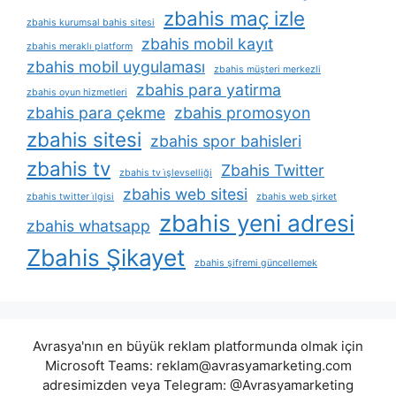
zbahis maç izle
zbahis kurumsal bahis sitesi
zbahis mobil kayıt
zbahis meraklı platform
zbahis mobil uygulaması
zbahis müşteri merkezli
zbahis para yatirma
zbahis oyun hizmetleri
zbahis para çekme
zbahis promosyon
zbahis sitesi
zbahis spor bahisleri
zbahis tv
Zbahis Twitter
zbahis tv i̇şlevselliği
zbahis web sitesi
zbahis twitter i̇lgisi
zbahis web şirket
zbahis yeni adresi
zbahis whatsapp
Zbahis Şikayet
zbahis şifremi güncellemek
Avrasya'nın en büyük reklam platformunda olmak için
Microsoft Teams:
reklam@avrasyamarketing.com
adresimizden veya Telegram: @Avrasyamarketing