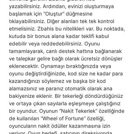
yazabilirsiniz. Ardından, evinizi oluşturmaya
başlamak için “Oluştur” düğmesine
tıklayabilirsiniz. Diğer alanları tek tek kontrol
etmelisiniz. Zbahis bu nitelikleri var. Bu noktada,
kutuda bir bonus alana kadar teklifi kabul
edebilir veya reddedebilirsiniz. Oyunu
tamamlayarak, canlı destek hattına bağlanarak
ve talepkar gelire bağlı olarak ücretsiz dönüşler
eklenecektir. Oynamayı bıraktığınızda veya
oyunu değiştirdiğinizde, kod size ne kadar para
kazandığınızı söylemez ve başka bir kod
alamazsınız ve paranız otomatik olarak ana
bakiyenize eklenir. Bir tekerleği döndürdüğünüz
ve ortaya çıkan sayılarla eşleşmeye çalıştığınız
bir oyundur. Oyunun “Nakit Tekerlek” özelliğinde
de kullanılan “Wheel of Fortune” özelliği,
oyuncuların nakit ödüller kazanmasına izin
veriyor. Oyun hedefi, satıcının direksiyonda