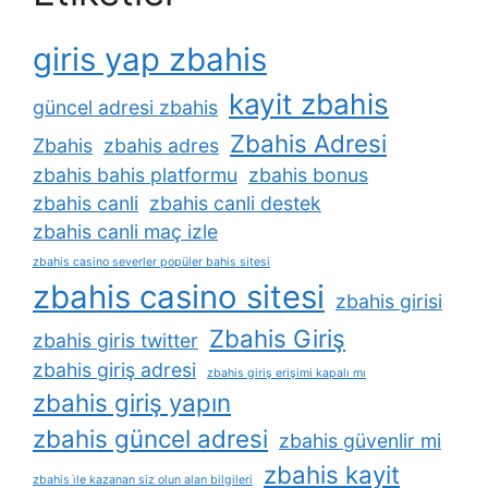
giris yap zbahis
kayit zbahis
güncel adresi zbahis
Zbahis Adresi
Zbahis
zbahis adres
zbahis bahis platformu
zbahis bonus
zbahis canli
zbahis canli destek
zbahis canli maç izle
zbahis casino severler popüler bahis sitesi
zbahis casino sitesi
zbahis girisi
Zbahis Giriş
zbahis giris twitter
zbahis giriş adresi
zbahis giriş erişimi kapalı mı
zbahis giriş yapın
zbahis güncel adresi
zbahis güvenlir mi
zbahis kayit
zbahis i̇le kazanan siz olun alan bilgileri