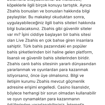
köpeklerle ilgili birçok konuyu tartıştık. Ayrıca
Zbahis bonusları ve bonusları hakkında bilgi
paylaştılar. Bu makaleyi okuduktan sonra,
uygulayabileceğiniz ilgili bahis siteleri hakkında
bilgi bulacaksınız. Zbahis gibi güvenilir siteler
var mı? İşini ciddiye başlayan bir bahis sitesi
olan Live Zbahis en çok bahse giren insanlara
sahiptir. Türk bahis pazarındaki en popüler
bahis şirketlerinden biri haline gelen platform,
lisanslı ve güvenilir bahis sitelerinden biridir.
Zbahis canlı bahis sitesinin yararlı dünyasından
yararlanmak ve oyunlardan para kazanmak
istiyorsanız, önce üye olmalısınız. Bilgi ve
iletişim kurumu Zbahis mevcut göçmenlik
adresine erişimi engelledi. Casino lisanslıdır,
böylece herhangi bir sorun olmadan kullanabilir
ve oyun oynamaktan para kazanmanın
ödüllerinden yararlanabilirsiniz. İnternet’e