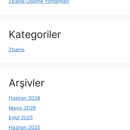
Zbahis Ödeme Yöntemleri
Kategoriler
Zbahis
Arşivler
Haziran 2026
Mayıs 2026
Eylül 2025
Haziran 2025