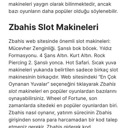
makineleri yaygın olarak bilinmektedir, ancak
bazı oyunların daha popüler olduğu söylenebilir.
Zbahis Slot Makineleri
Zbahis web sitesinde önemli slot makineleri:
Mücevher Zenginliği. Şanslı bok böcek. Yıldız
Formasyonu. 4 Şans Altın. Kurt Altın. Rock
Piercing 2. Şanslı yonca. Hot Safari. Sıcak yuva
makineleri yukarıda belirtilen sadece birkaç slot
makinesinin birkaçıdır. Web sitesindeki “En Çok
Oynanan Yuvalar” seçeneğini tıklayarak
Zbahis
slot makineleri
en popüler oyunlardan bazılarını
oynayabilirsiniz. Wheel of Fortune, son
zamanlarda sitedeki en popüler oyunlardan biri.
Zbahis nasıl oynanır, yatırım sürecinin Zbahis
girişinden sonra para harcamadan bir kod talep
etmeniz gerekir. Zbahis giderek kod