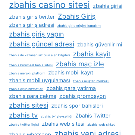
zbahis casino sitesi
zbahis girisi
Zbahis Giriş
zbahis giris twitter
zbahis giriş adresi
zbahis giriş erişimi kapalı mı
zbahis giriş yapın
zbahis güncel adresi
zbahis güvenlir mi
zbahis kayit
zbahis i̇le kazanan siz olun alan bilgileri
zbahis maç izle
zbahis kurumsal bahis sitesi
zbahis mobil kayıt
zbahis meraklı platform
zbahis mobil uygulaması
zbahis müşteri merkezli
zbahis para yatirma
zbahis oyun hizmetleri
zbahis para çekme
zbahis promosyon
zbahis sitesi
zbahis spor bahisleri
zbahis tv
Zbahis Twitter
zbahis tv i̇şlevselliği
zbahis web sitesi
zbahis twitter i̇lgisi
zbahis web şirket
zbahis yeni adresi
zbahis whatsapp