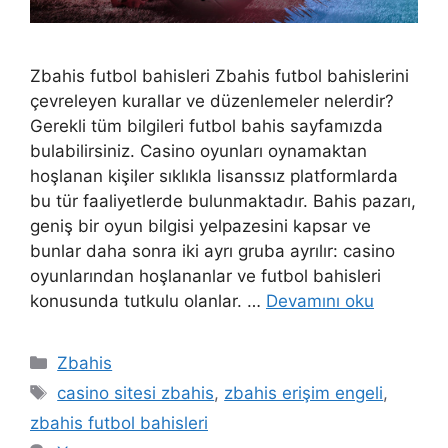
Zbahis futbol bahisleri Zbahis futbol bahislerini
çevreleyen kurallar ve düzenlemeler nelerdir?
Gerekli tüm bilgileri futbol bahis sayfamızda
bulabilirsiniz. Casino oyunları oynamaktan
hoşlanan kişiler sıklıkla lisanssız platformlarda
bu tür faaliyetlerde bulunmaktadır. Bahis pazarı,
geniş bir oyun bilgisi yelpazesini kapsar ve
bunlar daha sonra iki ayrı gruba ayrılır: casino
oyunlarından hoşlananlar ve futbol bahisleri
konusunda tutkulu olanlar. …
Devamını oku
Kategoriler
Zbahis
Etiketler
casino sitesi zbahis
,
zbahis erişim engeli
,
zbahis futbol bahisleri