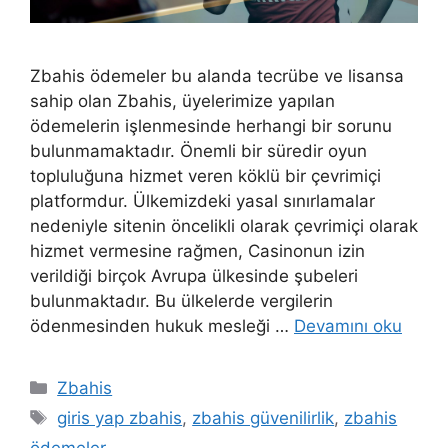
Zbahis ödemeler bu alanda tecrübe ve lisansa
sahip olan Zbahis, üyelerimize yapılan
ödemelerin işlenmesinde herhangi bir sorunu
bulunmamaktadır. Önemli bir süredir oyun
topluluğuna hizmet veren köklü bir çevrimiçi
platformdur. Ülkemizdeki yasal sınırlamalar
nedeniyle sitenin öncelikli olarak çevrimiçi olarak
hizmet vermesine rağmen, Casinonun izin
verildiği birçok Avrupa ülkesinde şubeleri
bulunmaktadır. Bu ülkelerde vergilerin
ödenmesinden hukuk mesleği …
Devamını oku
Kategoriler
Zbahis
Etiketler
giris yap zbahis
,
zbahis güvenilirlik
,
zbahis