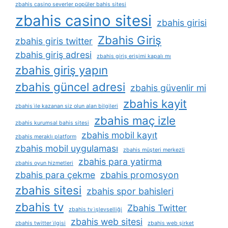
zbahis casino severler popüler bahis sitesi
zbahis casino sitesi
zbahis girisi
Zbahis Giriş
zbahis giris twitter
zbahis giriş adresi
zbahis giriş erişimi kapalı mı
zbahis giriş yapın
zbahis güncel adresi
zbahis güvenlir mi
zbahis kayit
zbahis i̇le kazanan siz olun alan bilgileri
zbahis maç izle
zbahis kurumsal bahis sitesi
zbahis mobil kayıt
zbahis meraklı platform
zbahis mobil uygulaması
zbahis müşteri merkezli
zbahis para yatirma
zbahis oyun hizmetleri
zbahis para çekme
zbahis promosyon
zbahis sitesi
zbahis spor bahisleri
zbahis tv
Zbahis Twitter
zbahis tv i̇şlevselliği
zbahis web sitesi
zbahis twitter i̇lgisi
zbahis web şirket