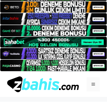
İçeriğe
atla
Menü