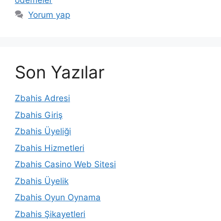
ödemeler
Yorum yap
Son Yazılar
Zbahis Adresi
Zbahis Giriş
Zbahis Üyeliği
Zbahis Hizmetleri
Zbahis Casino Web Sitesi
Zbahis Üyelik
Zbahis Oyun Oynama
Zbahis Şikayetleri