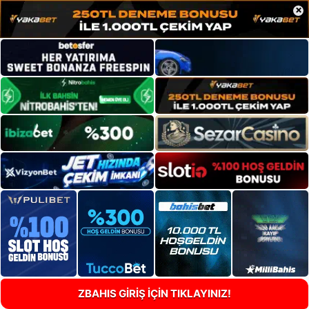
×
ZBAHIS GİRİŞ İÇİN TIKLAYINIZ!