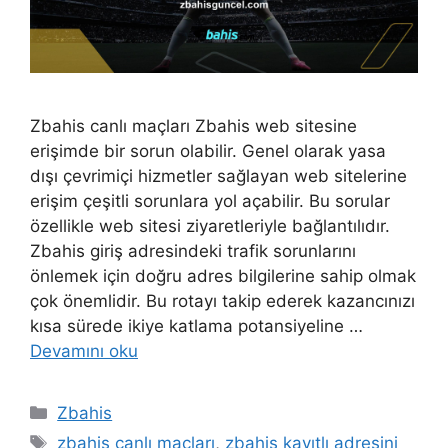
Zbahis canlı maçları Zbahis web sitesine
erişimde bir sorun olabilir. Genel olarak yasa
dışı çevrimiçi hizmetler sağlayan web sitelerine
erişim çeşitli sorunlara yol açabilir. Bu sorular
özellikle web sitesi ziyaretleriyle bağlantılıdır.
Zbahis giriş adresindeki trafik sorunlarını
önlemek için doğru adres bilgilerine sahip olmak
çok önemlidir. Bu rotayı takip ederek kazancınızı
kısa sürede ikiye katlama potansiyeline …
Devamını oku
Kategoriler
Zbahis
Etiketler
zbahis canlı maçları
,
zbahis kayıtlı adresini