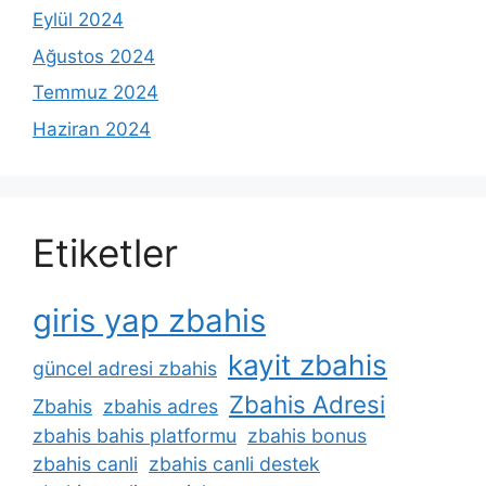
Eylül 2024
Ağustos 2024
Temmuz 2024
Haziran 2024
Etiketler
giris yap zbahis
kayit zbahis
güncel adresi zbahis
Zbahis Adresi
Zbahis
zbahis adres
zbahis bahis platformu
zbahis bonus
zbahis canli
zbahis canli destek