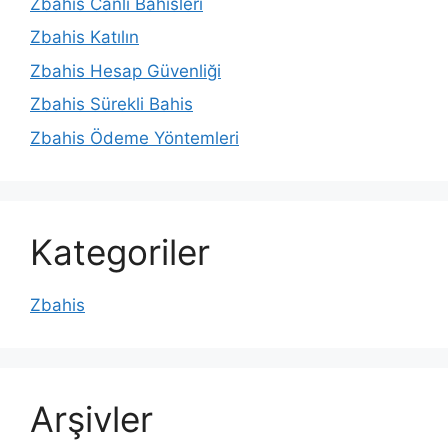
Zbahis Canlı Bahisleri
Zbahis Katılın
Zbahis Hesap Güvenliği
Zbahis Sürekli Bahis
Zbahis Ödeme Yöntemleri
Kategoriler
Zbahis
Arşivler