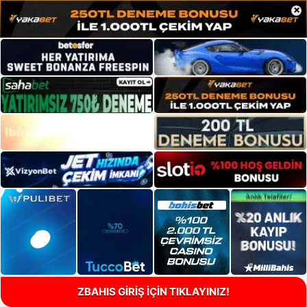
×
ZBAHIS GİRİŞ İÇİN TIKLAYINIZ!