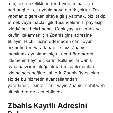
maç takip özelliklerinden faydalanmak için
herhangi bir ek uygulamaya gerek yoktur. Tek
yapmanız gereken siteye giriş yapmak, bizi takip
etmek veya maçla ilgili düşüncelerinizi paylaşıp
izlediğinizi belirtmeniz. Canlı yayını izlemek ve
keyfini çıkarmak için Zbahis giriş adresine
tıklayın. Hiçbir ücret ödemeden canlı oyun
hizmetinden yararlanabilirsiniz. Zbahis
inanılmaz oyunlarını hiçbir ücret ödemeden
izlemenin keyfini çıkarın. Kullanıcılar bahis
oynama zorunluluğu olmadan canlı maçları
izleme seçeneğine sahiptir. Zbahis üyesi olarak
siz de bu hizmetin avantajlarından
yararlanabilirsiniz. Canlı yayın Zbahis mobil web
sitesinden de izlenebilecek.
Zbahis Kayıtlı Adresini