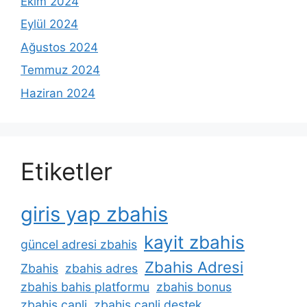
Ekim 2024
Eylül 2024
Ağustos 2024
Temmuz 2024
Haziran 2024
Etiketler
giris yap zbahis
kayit zbahis
güncel adresi zbahis
Zbahis Adresi
Zbahis
zbahis adres
zbahis bahis platformu
zbahis bonus
zbahis canli
zbahis canli destek