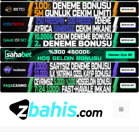
İçeriğe
atla
Menü