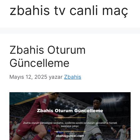
zbahis tv canli maç
Zbahis Oturum
Güncelleme
Mayıs 12, 2025
yazar
Zbahis