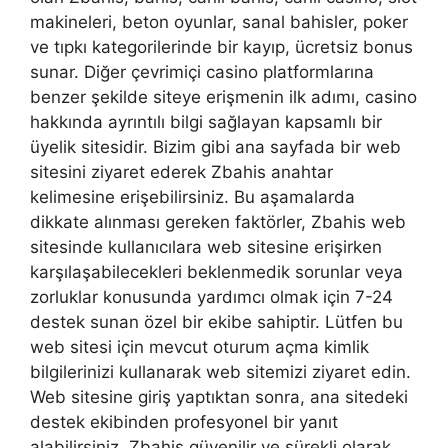
makineleri, beton oyunlar, sanal bahisler, poker
ve tıpkı kategorilerinde bir kayıp, ücretsiz bonus
sunar. Diğer çevrimiçi casino platformlarına
benzer şekilde siteye erişmenin ilk adımı, casino
hakkında ayrıntılı bilgi sağlayan kapsamlı bir
üyelik sitesidir. Bizim gibi ana sayfada bir web
sitesini ziyaret ederek Zbahis anahtar
kelimesine erişebilirsiniz. Bu aşamalarda
dikkate alınması gereken faktörler, Zbahis web
sitesinde kullanıcılara web sitesine erişirken
karşılaşabilecekleri beklenmedik sorunlar veya
zorluklar konusunda yardımcı olmak için 7-24
destek sunan özel bir ekibe sahiptir. Lütfen bu
web sitesi için mevcut oturum açma kimlik
bilgilerinizi kullanarak web sitemizi ziyaret edin.
Web sitesine giriş yaptıktan sonra, ana sitedeki
destek ekibinden profesyonel bir yanıt
alabilirsiniz. Zbahis güvenilir ve sürekli olarak