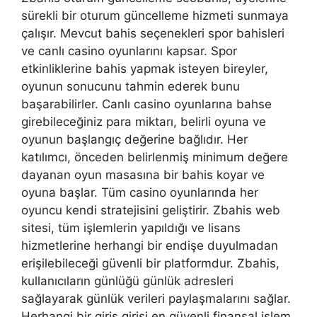
sürekli bir oturum güncelleme hizmeti sunmaya
çalışır. Mevcut bahis seçenekleri spor bahisleri
ve canlı casino oyunlarını kapsar. Spor
etkinliklerine bahis yapmak isteyen bireyler,
oyunun sonucunu tahmin ederek bunu
başarabilirler. Canlı casino oyunlarına bahse
girebileceğiniz para miktarı, belirli oyuna ve
oyunun başlangıç ​​değerine bağlıdır. Her
katılımcı, önceden belirlenmiş minimum değere
dayanan oyun masasına bir bahis koyar ve
oyuna başlar. Tüm casino oyunlarında her
oyuncu kendi stratejisini geliştirir. Zbahis web
sitesi, tüm işlemlerin yapıldığı ve lisans
hizmetlerine herhangi bir endişe duyulmadan
erişilebileceği güvenli bir platformdur. Zbahis,
kullanıcıların günlüğü günlük adresleri
sağlayarak günlük verileri paylaşmalarını sağlar.
Herhangi bir giriş girişi en güvenli finansal işlem