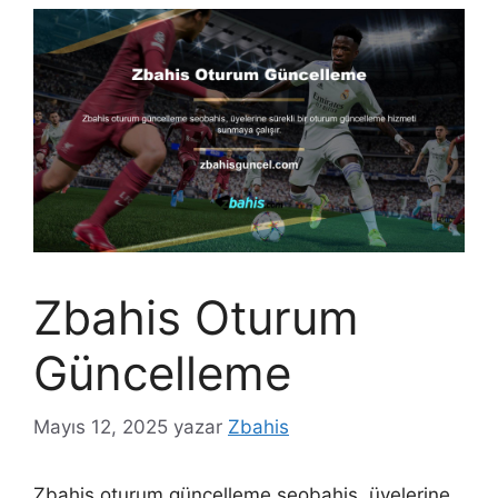
Zbahis Oturum
Güncelleme
Mayıs 12, 2025
yazar
Zbahis
Zbahis oturum güncelleme seobahis, üyelerine