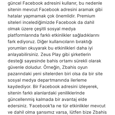
güncel Facebook adresini kullanır, bu nedenle
sitenin mevcut Facebook adresini aramak gibi
hatalar yapmamak çok önemlidir. Premium
siteleri incelediğimizde Facebook da dahil
olmak üzere çeşitli sosyal medya
platformlarında farklı etkinlikler sağladıklarını
fark ediyoruz. Diğer kullanıcıların bıraktığı
yorumları okuyarak bu etkinlikleri daha iyi
anlayabilirsiniz. Zeus Play gibi şirketlerin
desteği sayesinde bahis ortamı sürekli olarak
güvenle doludur. Örneğin, Zbahis oyun
pazarındaki yeni sitelerden biri olsa da bir site
sosyal medya departmanında ilerleme
kaydediyor. Bir Facebook adresini izleyerek,
sitenin farklı alanlardaki yeniliklerinde
güncellenmiş kalmada bir avantaj elde
edersiniz. ‘Facebook’ta ne tür etkinlikler mevcut
ve dahil olma şansımız varsa, lütfen bize Zbahis