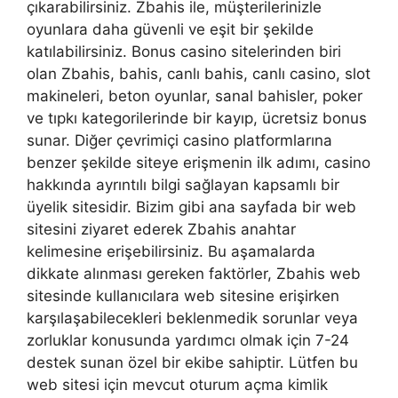
çıkarabilirsiniz. Zbahis ile, müşterilerinizle
oyunlara daha güvenli ve eşit bir şekilde
katılabilirsiniz. Bonus casino sitelerinden biri
olan Zbahis, bahis, canlı bahis, canlı casino, slot
makineleri, beton oyunlar, sanal bahisler, poker
ve tıpkı kategorilerinde bir kayıp, ücretsiz bonus
sunar. Diğer çevrimiçi casino platformlarına
benzer şekilde siteye erişmenin ilk adımı, casino
hakkında ayrıntılı bilgi sağlayan kapsamlı bir
üyelik sitesidir. Bizim gibi ana sayfada bir web
sitesini ziyaret ederek Zbahis anahtar
kelimesine erişebilirsiniz. Bu aşamalarda
dikkate alınması gereken faktörler, Zbahis web
sitesinde kullanıcılara web sitesine erişirken
karşılaşabilecekleri beklenmedik sorunlar veya
zorluklar konusunda yardımcı olmak için 7-24
destek sunan özel bir ekibe sahiptir. Lütfen bu
web sitesi için mevcut oturum açma kimlik