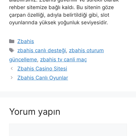
rehber sitemize bağlı kaldı. Bu sitenin göze
çarpan özelliği, adıyla belirtildiği gibi, slot
oyunlarında yüksek yoğunluk seviyesidir.
Kategoriler
Zbahis
Etiketler
zbahis canlı desteği
,
zbahis oturum
güncelleme
,
zbahis tv canli maç
Zbahis Casino Sitesi
Zbahis Canlı Oyunlar
Yorum yapın
Yorum